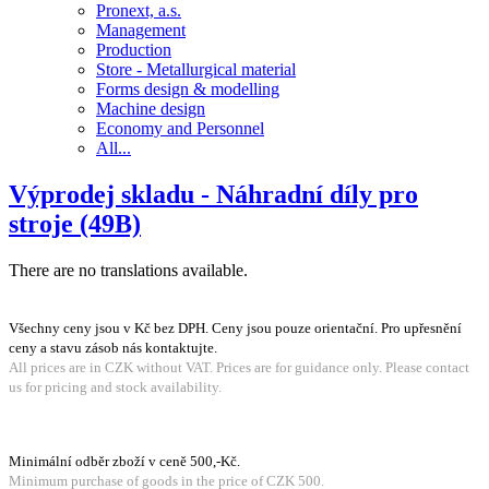
Pronext, a.s.
Management
Production
Store - Metallurgical material
Forms design & modelling
Machine design
Economy and Personnel
All...
Výprodej skladu - Náhradní díly pro
stroje (49B)
There are no translations available.
Všechny ceny jsou v Kč bez DPH. Ceny jsou pouze orientační. Pro upřesnění
ceny a stavu zásob nás kontaktujte.
All prices are in CZK without VAT. Prices are for guidance only. Please contact
us for pricing and stock availability.
Minimální odběr zboží v ceně 500,-Kč.
Minimum purchase of goods in the price of CZK 500.