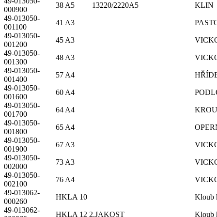
49-013050-
38 A5 13220/2220A5
KLIN
000900
49-013050-
41 A3
PAST
001100
49-013050-
45 A3
VICK
001200
49-013050-
48 A3
VICK
001300
49-013050-
57 A4
HŘÍD
001400
49-013050-
60 A4
PODL
001600
49-013050-
64 A4
KROU
001700
49-013050-
65 A4
OPER
001800
49-013050-
67 A3
VICK
001900
49-013050-
73 A3
VICK
002000
49-013050-
76 A4
VICK
002100
49-013062-
HKLA 10
Kloub 
000260
49-013062-
HKLA 12 2.JAKOST
Kloub 