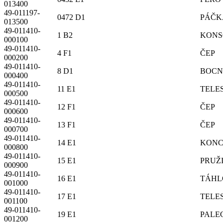
013400
49-011197-
0472 D1
PÁČK
013500
49-011410-
1 B2
KONS
000100
49-011410-
4 F1
ČEP
000200
49-011410-
8 D1
BOCN
000400
49-011410-
11 E1
TELE
000500
49-011410-
12 F1
ČEP
000600
49-011410-
13 F1
ČEP
000700
49-011410-
14 E1
KON
000800
49-011410-
15 E1
PRUŽ
000900
49-011410-
16 E1
TÁHL
001000
49-011410-
17 E1
TELE
001100
49-011410-
19 E1
PALE
001200