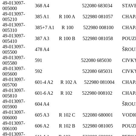
49-013097-
368 A4 522080 683034
STAV
005000
49-013097-
385 A1 R 100 A 522980 081057
CHAP
005210
49-013097-
385+7 A1 R 100 522980 008100
CHAP
005310
49-013097-
387 A3 R 100 B 522980 081058
POUZ
005410
49-013097-
478 A4
ŠROU
005500
49-013097-
591 522080 685030
CIVKY
005580
49-013097-
592 522080 685031
CIVKY
005600
49-013097-
601-4 A2 R 102 A 522980 081004
CHAP
005700
49-013097-
601-6 A2 R 102 522980 008102
CHAP
005810
49-013097-
604 A4
ŠROU
005900
49-013097-
605 A3 R 102 C 522080 680001
VODI
006000
49-013097-
606 A2 R 102 B 522980 081005
POUZ
006100
49-013097-