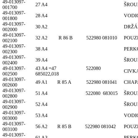
49-013097-
27 A4
ŠROU
001700
49-013097-
28 A4
VODI
001800
49-013097-
30 A2
DRŽÁ
002000
49-013097-
32 A2 R 86 B 522980 081010
POUZ
002100
49-013097-
38 A4
PERKO
002300
49-013097-
39 A4
ŠROU
002400
49-013097-
43 A4 =47 522080
CIVKA
002500
685022,018
49-013097-
49 A1 R 85 A 522980 081041
CHAP
002600
49-013097-
51 A4 522080 683015
ŠROU
002800
49-013097-
52 A4
ŠROU
002900
49-013097-
53 A4
VODI
003000
49-013097-
56 A2 R 85 B 522980 081042
POUZ
003100
49-013097-
61 A3
PERK