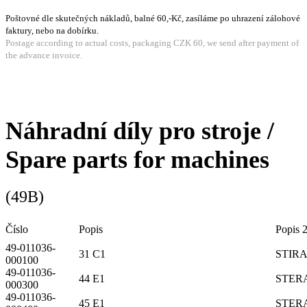
Poštovné dle skutečných nákladů, balné 60,-Kč, zasíláme po uhrazení zálohové
faktury, nebo na dobírku.
Postage according to actual costs, packaging CZK 60, we send after payment of
the advance invoice.
Náhradní díly pro stroje /
Spare parts for machines
(49B)
Číslo
Popis
Popis 
49-011036-
31 C1
STIR
000100
49-011036-
44 E1
STER
000300
49-011036-
45 E1
STER