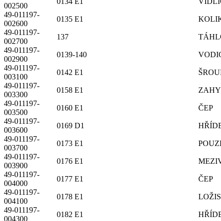
0134 E1
VIDL
002500
49-011197-
0135 E1
KOLI
002600
49-011197-
137
TÁHL
002700
49-011197-
0139-140
VODI
002900
49-011197-
0142 E1
ŠROU
003100
49-011197-
0158 E1
ZAHY
003300
49-011197-
0160 E1
ČEP
003500
49-011197-
0169 D1
HŘÍD
003600
49-011197-
0173 E1
POUZ
003700
49-011197-
0176 E1
MEZI
003900
49-011197-
0177 E1
ČEP
004000
49-011197-
0178 E1
LOŽI
004100
49-011197-
0182 E1
HŘÍD
004300