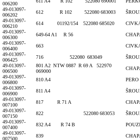
611 A4 R 102 522080 690001
PERK
006200
49-013097-
612 R 102 522080 683003
ŠROU
006202
49-013097-
614 01192/154 522080 685020
CIVK
006210
49-013097-
649-64 A1 R 56
CHAP
006300
49-013097-
663
CIVK
006400
49-013097-
716 522080 683049
ŠROU
006425
49-013097-
801 A2 NTW 0887 R 69 A 522970
CHAP
006500
069000
49-013097-
810 A4
PERO
006800
49-013097-
811 A4
ŠROU
006900
49-013097-
817 R 71 A
CHAP
007100
49-013097-
822 522080 683053
ŠROU
007150
49-013097-
832 A4 R 74 B
POUZ
007400
49-013097-
839
CHAP
007500