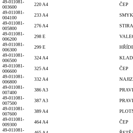
49-011081-
220 A4
ČEP
003600
49-011081-
233 A4
SMY
004100
49-011081-
276 A4
STIR
005800
49-011081-
298 E
VALE
006200
49-011081-
299 E
HŘÍD
006300
49-011081-
324 A4
KLA
006500
49-011081-
325 A4
ČEP
006600
49-011081-
332 A4
NAJI
006800
49-011081-
386 A3
PRAV
007400
49-011081-
387 A3
PRAV
007500
49-011081-
389 A4
PLOT
007600
49-011081-
464 A4
ČEP
009300
49-011081-
465 A4
ŘETĚ