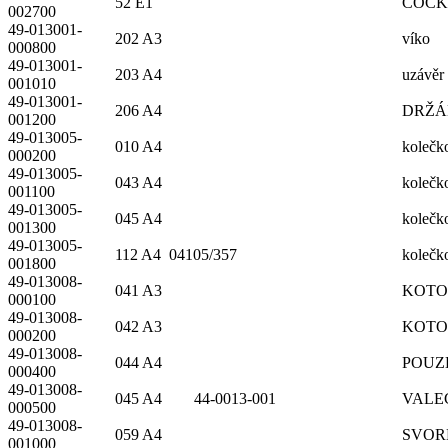
52 E1
COC
002700
49-013001-
202 A3
víko
000800
49-013001-
203 A4
uzávěr
001010
49-013001-
206 A4
DRŽÁ
001200
49-013005-
010 A4
kolečk
000200
49-013005-
043 A4
kolečk
001100
49-013005-
045 A4
kolečk
001300
49-013005-
112 A4 04105/357
kolečk
001800
49-013008-
041 A3
KOTO
000100
49-013008-
042 A3
KOTO
000200
49-013008-
044 A4
POUZ
000400
49-013008-
045 A4 44-0013-001
VALE
000500
49-013008-
059 A4
SVOR
001000