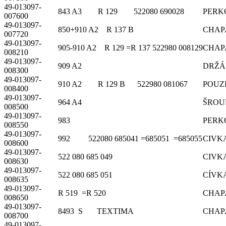
49-013097-
843 A3 R 129 522080 690028
PERK
007600
49-013097-
850+910 A2 R 137 B
CHAP
007720
49-013097-
905-910 A2 R 129 =R 137 522980 008129
CHAP
008210
49-013097-
909 A2
DRŽÁ
008300
49-013097-
910 A2 R 129 B 522980 081067
POUZ
008400
49-013097-
964 A4
ŠROU
008500
49-013097-
983
PERK
008550
49-013097-
992 522080 685041 =685051 =685055
CIVK
008600
49-013097-
522 080 685 049
CIVK
008630
49-013097-
522 080 685 051
CÍVK
008635
49-013097-
R 519 =R 520
CHAP
008650
49-013097-
8493 S TEXTIMA
CHAP
008700
49-013097-