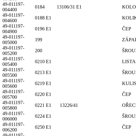
49-011197-
0184 13106/31 E1
KOLO
004400
49-011197-
0188 E1
KOLI
004600
49-011197-
0196 E1
ČEP
004900
49-011197-
199
ZÁPA
005000
49-011197-
200
ŠROU
005200
49-011197-
0210 E1
LISTA
005400
49-011197-
0213 E1
ŠROU
005500
49-011197-
0219 E1
KULI
005600
49-011197-
0220 E1
ČEP
005700
49-011197-
0221 E1 13226/41
OŘEC
005800
49-011197-
0224 E1
ŠROU
006000
49-011197-
0250 E1
ČEP
006200
49-011197-