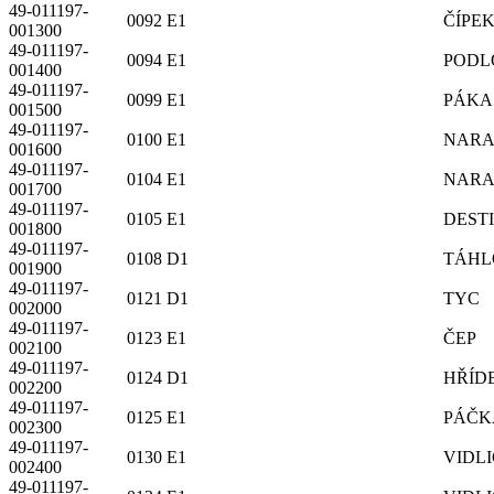
49-011197-
0092 E1
ČÍPE
001300
49-011197-
0094 E1
PODL
001400
49-011197-
0099 E1
PÁKA
001500
49-011197-
0100 E1
NARA
001600
49-011197-
0104 E1
NARA
001700
49-011197-
0105 E1
DEST
001800
49-011197-
0108 D1
TÁHL
001900
49-011197-
0121 D1
TYC
002000
49-011197-
0123 E1
ČEP
002100
49-011197-
0124 D1
HŘÍD
002200
49-011197-
0125 E1
PÁČK
002300
49-011197-
0130 E1
VIDL
002400
49-011197-