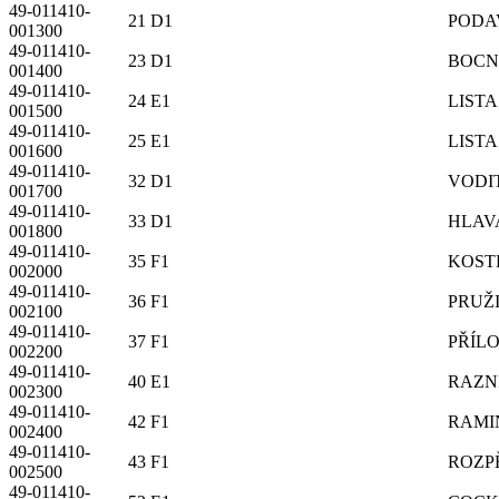
49-011410-
21 D1
PODA
001300
49-011410-
23 D1
BOCN
001400
49-011410-
24 E1
LISTA
001500
49-011410-
25 E1
LISTA
001600
49-011410-
32 D1
VODI
001700
49-011410-
33 D1
HLAV
001800
49-011410-
35 F1
KOST
002000
49-011410-
36 F1
PRUŽ
002100
49-011410-
37 F1
PŘÍL
002200
49-011410-
40 E1
RAZN
002300
49-011410-
42 F1
RAMI
002400
49-011410-
43 F1
ROZP
002500
49-011410-