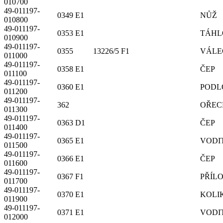
010700
49-011197-
0349 E1
NŮŽ
010800
49-011197-
0353 E1
TÁHL
010900
49-011197-
0355 13226/5 F1
VÁLE
011000
49-011197-
0358 E1
ČEP
011100
49-011197-
0360 E1
PODL
011200
49-011197-
362
OŘEC
011300
49-011197-
0363 D1
ČEP
011400
49-011197-
0365 E1
VODI
011500
49-011197-
0366 E1
ČEP
011600
49-011197-
0367 F1
PŘÍL
011700
49-011197-
0370 E1
KOLI
011900
49-011197-
0371 E1
VODI
012000