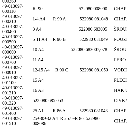
000360
49-013097-
R 90 522980 008090
CHAP
000110
49-013097-
1-4 A4 R 90 A 522980 081048
CHAP
000210
49-013097-
3 A4 522080 683005
ŠROU
000400
49-013097-
5-11 A4 R 90 B 522980 081049
POUZ
000500
49-013097-
10 A4 522080 683007,078
ŠROU
000600
49-013097-
11 A4
PERO 
000700
49-013097-
12-15 A4 R 90 C 522980 081050
VODI
000910
49-013097-
15 A4
PLECH
001100
49-013097-
16 A3
HAK 
001210
49-013097-
522 080 685 053
CIVK
001320
49-013097-
25 A1 R 86 A 522980 081043
CHAP
001400
49-013097-
25+30+32 A4 R 257 =R 86 522980
CHAP
001510
008086