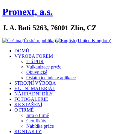
Pronext, a.s.
J. A. Bati 5263, 76001 Zlín, CZ
DOMŮ
VÝROBA FOREM
Lití PUR
Vulkanizace pryže
Obuvnické
Ostatní technické aplikace
STROJNÍ VÝROBA
HUTNÍ MATERIÁL
NÁHRADNÍ DÍLY
FOTOGALERIE
KE STAŽENÍ
O FIRMĚ
Info o firmě
Certifikáty
Nabídka práce
KONTAKTY