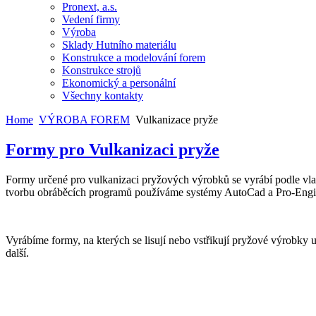
Pronext, a.s.
Vedení firmy
Výroba
Sklady Hutního materiálu
Konstrukce a modelování forem
Konstrukce strojů
Ekonomický a personální
Všechny kontakty
Home
VÝROBA FOREM
Vulkanizace pryže
Formy pro Vulkanizaci pryže
Formy určené pro vulkanizaci pryžových výrobků se vyrábí podle v
tvorbu obráběcích programů používáme systémy AutoCad a Pro-Engi
Vyrábíme formy, na kterých se lisují nebo vstřikují pryžové výrobky
další.